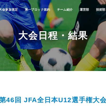
大会参加規定
第一ブロック規約
チーム紹介
運営部
技術部
大会日程・結果
第46回 JFA全日本U12選手権大