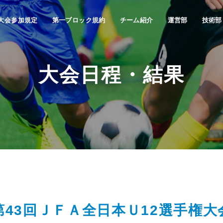
大会参加規定
第一ブロック規約
チーム紹介
運営部
技術部
大会日程・結果
第43回ＪＦＡ全日本Ｕ12選手権大