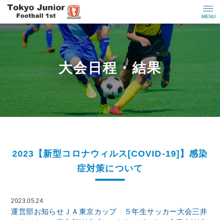
MENU
大会日程・結果
2023【新型コロナウィルス[COVID-19]】感染
症対策について
2023.05.24
運営部
お知らせ
ＪＡ東京カップ ５年生サッカー大会
三井