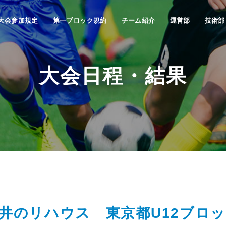
大会参加規定
第一ブロック規約
チーム紹介
運営部
技術部
大会日程・結果
井のリハウス 東京都U12ブロ