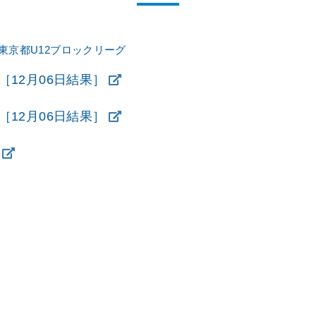
東京都U12ブロックリーグ
表［12月06日結果］
表［12月06日結果］